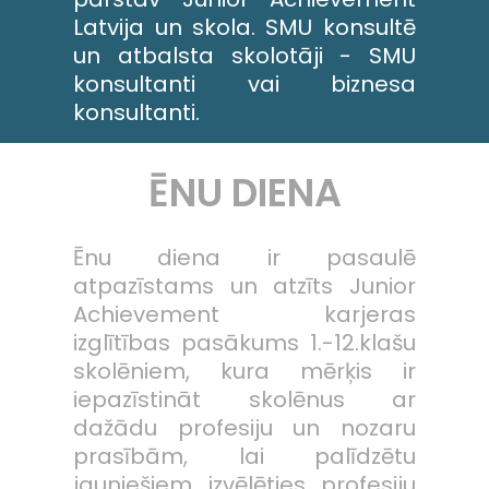
Latvija un skola. SMU konsultē
un atbalsta skolotāji - SMU
konsultanti vai biznesa
konsultanti.
ĒNU DIENA
Ēnu diena ir pasaulē
atpazīstams un atzīts Junior
Achievement karjeras
izglītības pasākums 1.-12.klašu
skolēniem, kura mērķis ir
iepazīstināt skolēnus ar
dažādu profesiju un nozaru
prasībām, lai palīdzētu
jauniešiem izvēlēties profesiju