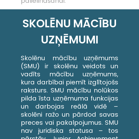
palielināšanai.
SKOLĒNU MĀCĪBU
UZŅĒMUMI
Skolēnu mācību uzņēmums
(SMU) ir skolēnu veidots un
vadīts mācību uzņēmums,
kura darbībai piemīt izglītojošs
raksturs. SMU mācību nolūkos
pilda īsta uzņēmuma funkcijas
un darbojas reālā vidē –
skolēni ražo un pārdod savas
preces vai pakalpojumus. SMU
nav juridiska statusa – tos
pārstāv Junior Achievement