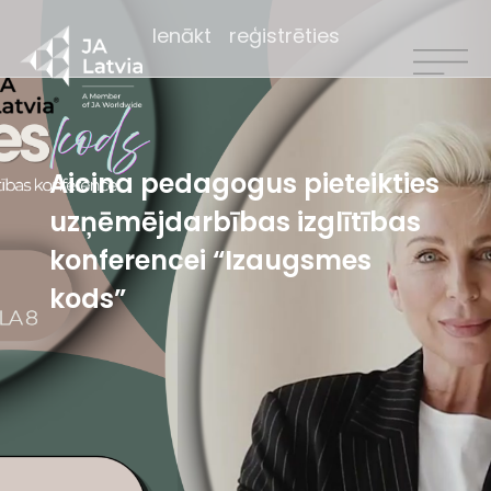
Ienākt
reģistrēties
Aicina pedagogus pieteikties
uzņēmējdarbības izglītības
konferencei “Izaugsmes
kods”