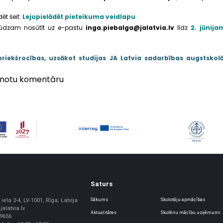
ēt šeit:
Lejupielādēt pieteikuma veidlapu
 lūdzam nosūtīt uz e-pastu
inga.piebalga@jalatvia.lv
līdz
2. jūnija
priekšrocības, uzsākot studijas JA Latvia sadarbības augstskol
vienotu komentāru
Saturs
iela 2-4, LV-1001, Rīga, Latvija
Sākums
Skolotāju apmācības
jalatvia.lv
Aktualitātes
Skolēnu mācību uzņēmumi
39656