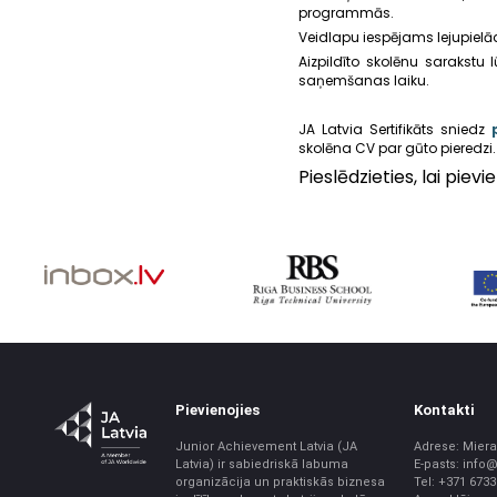
programmās.
Veidlapu iespējams lejupielād
Aizpildīto skolēnu sarakstu
saņemšanas laiku.
JA Latvia Sertifikāts sniedz
skolēna CV par gūto pieredzi.
Pieslēdzieties, lai pie
Pievienojies
Kontakti
Junior Achievement Latvia (JA
Adrese: Miera 
Latvia) ir sabiedriskā labuma
E-pasts: info@
organizācija un praktiskās biznesa
Tel: +371 673