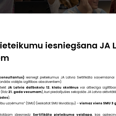
ieteikumu iesniegšana JA L
iem
konsultantus)
iesniegt pieteikumus JA Latvia Sertifikāta saņemšana
sionālās vidējās izglītības absolventiem).
teikt
JA Latvia dalībskolu 12. klašu skolēnus
vai attiecīga izglītīb
 (līdz
21. gada vecumam
), kuri piedalījušies sekojošās JA Latvia aktivitāt
gados
);
u uzņēmums” (SMU) (ieskaitot SMU likvidāciju) –
vismaz viens SMU 3 
kolotājam jāiesniedz
Sertifikāta pieteikuma veidlapa
, kas aplieci