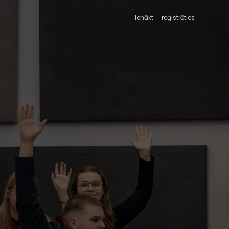
Ienākt
reģistrēties