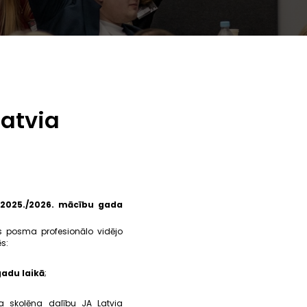
atvia
i
2025./2026. mācību gada
as posma profesionālo vidējo
ēs:
gadu laikā
;
na skolēna dalību JA Latvia