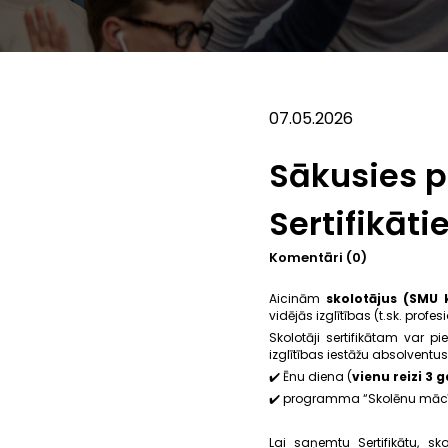
07.05.2026
Sākusies p
Sertifikāt
Komentāri (0)
Aicinām
skolotājus (SMU 
vidējās izglītības (t.sk. profe
Skolotāji sertifikātam var pie
izglītības iestāžu absolventus
✔️ Ēnu diena (
vienu reizi 3 
✔️ programma “Skolēnu mācīb
Lai saņemtu Sertifikātu, s