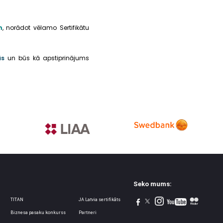
m
, norādot vēlamo Sertifikātu
ās
un būs kā apstiprinājums
Seko mums:
TITAN
JA Latvia sertifikāts
Biznesa pasaku konkurss
Partneri