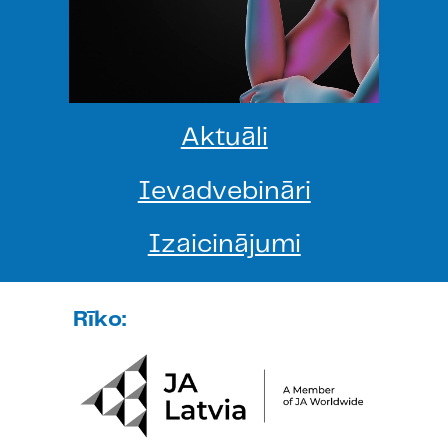
Aktuāli
Ievadvebināri
Izaicinājumi
Rīko: