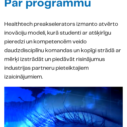
Par programmu
Healthtech preakselerators izmanto atvērto
inovāciju modeli, kurā studenti ar atšķirīgu
pieredzi un kompetencēm veido
daudzdisciplīnu komandas un kopīgi strādā ar
mērķi izstrādāt un piedāvāt risinājumus
industrijas partneru pieteiktajiem
izaicinājumiem.