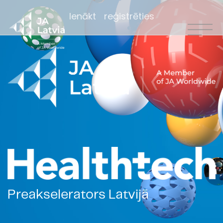
Ienākt
reģistrēties
Preakselerators Latvijā