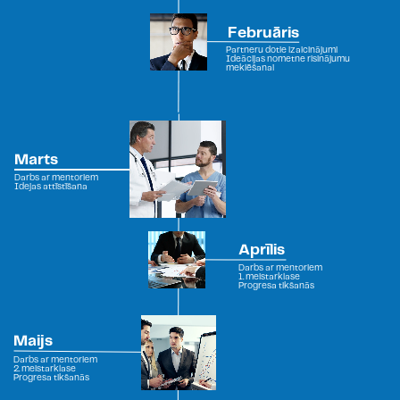
Februāris
Partneru dotie izaicinājumi
Ideācijas nometne risinājumu
meklēšanai
Marts
Darbs ar mentoriem
Idejas attīstīšana
Aprīlis
Darbs ar mentoriem
1.
meistarklase
Progresa tikšanās
Maijs
Darbs ar mentoriem
2. meistarklase
Progresa tikšanās