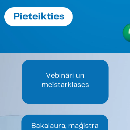
Pieteikties
Vebināri un
meistarklases
B
akalaura, maģistra