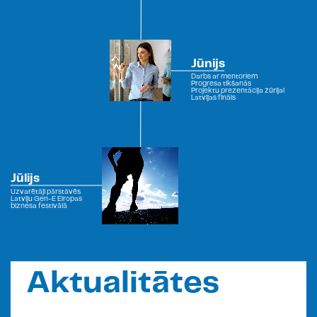
Jūnijs
Darbs ar mentoriem
Progresa tikšanās
Projektu prezentācija žūrijai
Latvijas fināls
Jūlijs
Uzvarētāji pārstāvēs
Latviju Gen-E Eiropas
biznesa festivālā
Aktualitātes