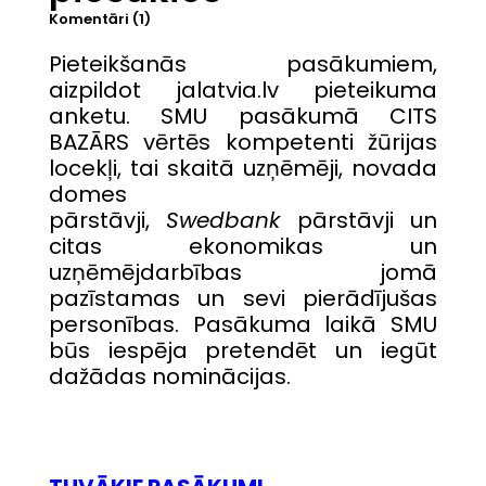
Komentāri (1)
Pieteikšanās pasākumiem,
aizpildot jalatvia.lv pieteikuma
anketu. SMU pasākumā CITS
BAZĀRS vērtēs kompetenti žūrijas
locekļi, tai skaitā uzņēmēji, novada
domes
pārstāvji,
Swedbank
pārstāvji un
citas ekonomikas un
uzņēmējdarbības jomā
pazīstamas un sevi pierādījušas
personības. Pasākuma laikā SMU
būs iespēja pretendēt un iegūt
dažādas nominācijas.