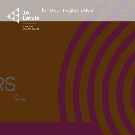
Ienākt
reģistrēties