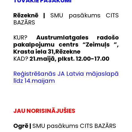
TUVĀKIE PASĀKUMI
Rēzeknē |
SMU pasākums CITS
BAZĀRS
KUR?
Austrumlatgales radošo
pakalpojumu centrs “Zeimuļs ”,
Krasta iela 31,Rēzekne
KAD?
21.maijā, plkst. 12.00-17.00
Reģistrēšanās JA Latvia mājaslapā
līdz 14.maijam
JAU NORISINĀJUŠIES
Ogrē |
SMU pasākums CITS BAZĀRS