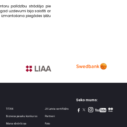
toru palīdzību strādāja pie
ad uzdevumi bija saistīti ar
u izmantošana piegādes ķēžu
Seko mums:
TITAN
JA Latvia sertifikāts
Biznesa pasaku konkurss
Partneri
Mana vārdnīciņa
Foto