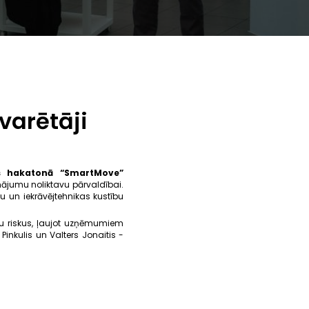
varētāji
es hakatonā “SmartMove”
sinājumu noliktavu pārvaldībai.
ku un iekrāvējtehnikas kustību
mju riskus, ļaujot uzņēmumiem
inkulis un Valters Jonaitis -