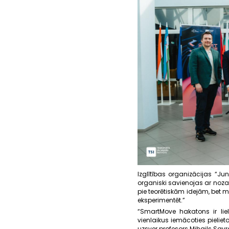
Izglītības organizācijas “Ju
organiski savienojas ar nozar
pie teorētiskām idejām, bet m
eksperimentēt.”
“SmartMove hakatons ir liel
vienlaikus iemācoties pielie
uzsver profesors Mihails Sav