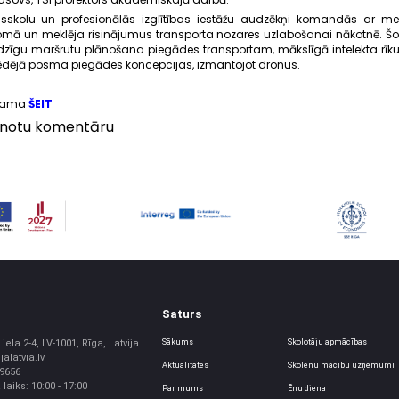
skolu un profesionālās izglītības iestāžu audzēkņi komandās ar men
omā un meklēja risinājumus transporta nozares uzlabošanai nākotnē. Šog
zīgu maršrutu plānošana piegādes transportam, mākslīgā intelekta rīk
ēdējā posma piegādes koncepcijas, izmantojot dronus.
ejama
ŠEIT
vienotu komentāru
Saturs
iela 2-4, LV-1001, Rīga, Latvija
Sākums
Skolotāju apmācības
jalatvia.lv
Aktualitātes
Skolēnu mācību uzņēmumi
39656
aiks: 10:00 - 17:00
Par mums
Ēnu diena