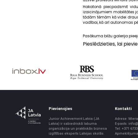
Hakatonā piecpadsmit vidus
izaicinājumiem mobilitātes j
tādām tēmām kā videi draud
vadībai, kā arī autonomas p
Pasākuma bilžu galerija pie
Pieslēdzieties, lai pie
Pievienojies
Kontakti
Junior Achievement Latvia (JA
Adrese: Miera 
Latvia) ir sabiedriskā labuma
E-pasts: info@
organizācija un praktiskās biznesa
Tel: +371 673
izglītības eksperts Latvijas skolās.
Apmeklējuma l