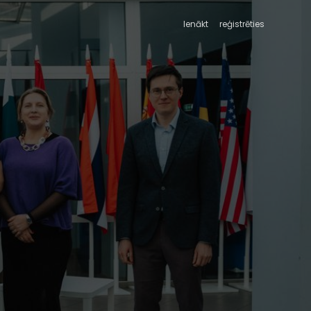
Ienākt
reģistrēties