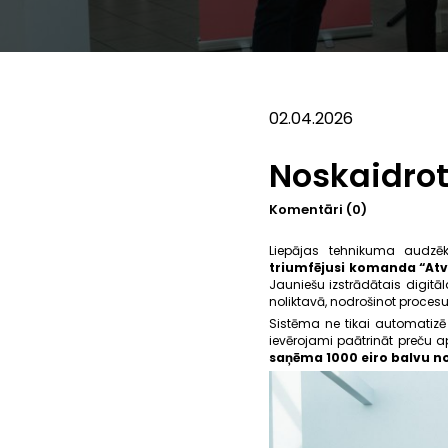
02.04.2026
Noskaidrot
Komentāri (0)
Liepājas tehnikuma audzēk
triumfējusi komanda “Atvē
Jauniešu izstrādātais digitāl
noliktavā, nodrošinot proces
Sistēma ne tikai automatizē 
ievērojami paātrināt preču a
saņēma 1000 eiro balvu no 