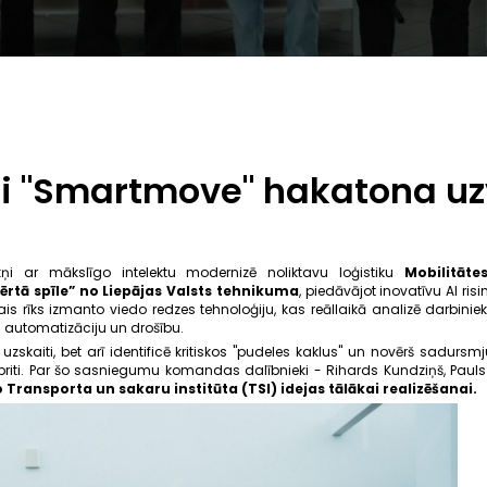
i "Smartmove" hakatona uz
ņi ar mākslīgo intelektu modernizē noliktavu loģistiku
Mobilitāt
rtā spīle” no Liepājas Valsts tehnikuma
, piedāvājot inovatīvu AI ri
ais rīks izmanto viedo redzes tehnoloģiju, kas reāllaikā analizē darbinie
u automatizāciju un drošību.
uzskaiti, bet arī identificē kritiskos "pudeles kaklus" un novērš sadurs
priti. Par šo sasniegumu komandas dalībnieki - Rihards Kundziņš, Pauls P
Transporta un sakaru institūta (TSI) idejas tālākai realizēšanai.