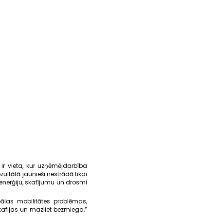
 ir vieta, kur uzņēmējdarbība
ultātā jaunieši nestrādā tikai
 enerģiju, skatījumu un drosmi
eālas mobilitātes problēmas,
kafijas un mazliet bezmiega,”