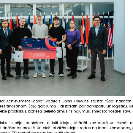
nior Achievement Latvia” vadītājs Jānis Krievāns stāsta: “Šādi hakatoni
es zināšanām. Šajā gadījumā – ar izpratni par transportu un loģistiku. Rez
eklē praktiskus, biznesā pielietojamus risinājumus, sniedzot nozarei savu
iska iespēja jauniešiem attīstīt idejas, strādāt komandā un risināt r
tot zināšanas praksē. Un bieži labākās idejas rodas no labas komandas, 
rasovs, TSI prorektors akadēmiskajā darbā.