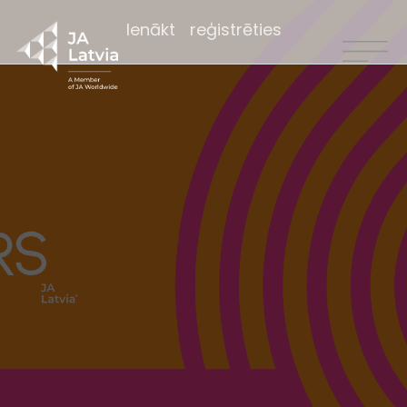
Ienākt
reģistrēties