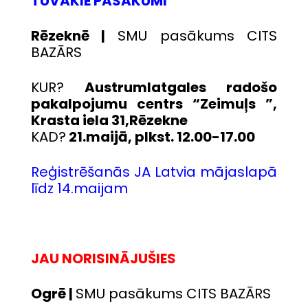
TUVĀKIE PASĀKUMI
Rēzeknē |
SMU pasākums CITS
BAZĀRS
KUR?
Austrumlatgales radošo
pakalpojumu centrs “Zeimuļs ”,
Krasta iela 31,Rēzekne
KAD?
21.maijā, plkst. 12.00-17.00
Reģistrēšanās JA Latvia mājaslapā
līdz 14.maijam
JAU NORISINĀJUŠIES
Ogrē |
SMU pasākums CITS BAZĀRS