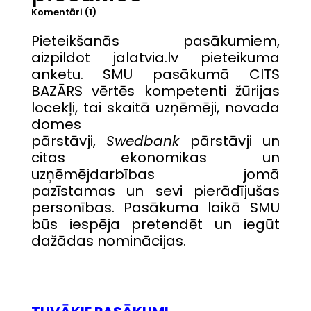
Komentāri (1)
Pieteikšanās pasākumiem,
aizpildot jalatvia.lv pieteikuma
anketu. SMU pasākumā CITS
BAZĀRS vērtēs kompetenti žūrijas
locekļi, tai skaitā uzņēmēji, novada
domes
pārstāvji,
Swedbank
pārstāvji un
citas ekonomikas un
uzņēmējdarbības jomā
pazīstamas un sevi pierādījušas
personības. Pasākuma laikā SMU
būs iespēja pretendēt un iegūt
dažādas nominācijas.